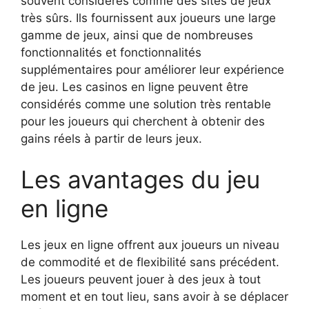
souvent considérés comme des sites de jeux
très sûrs. Ils fournissent aux joueurs une large
gamme de jeux, ainsi que de nombreuses
fonctionnalités et fonctionnalités
supplémentaires pour améliorer leur expérience
de jeu. Les casinos en ligne peuvent être
considérés comme une solution très rentable
pour les joueurs qui cherchent à obtenir des
gains réels à partir de leurs jeux.
Les avantages du jeu
en ligne
Les jeux en ligne offrent aux joueurs un niveau
de commodité et de flexibilité sans précédent.
Les joueurs peuvent jouer à des jeux à tout
moment et en tout lieu, sans avoir à se déplacer