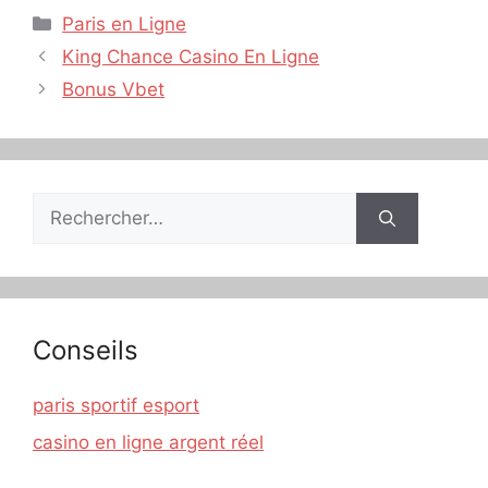
Catégories
Paris en Ligne
King Chance Casino En Ligne
Bonus Vbet
Rechercher :
Conseils
paris sportif esport
casino en ligne argent réel