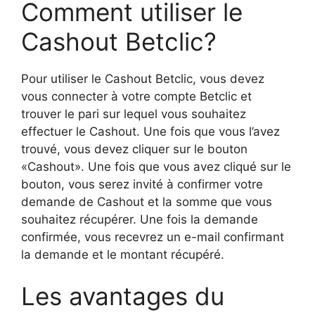
Comment utiliser le
Cashout Betclic?
Pour utiliser le Cashout Betclic, vous devez
vous connecter à votre compte Betclic et
trouver le pari sur lequel vous souhaitez
effectuer le Cashout. Une fois que vous l’avez
trouvé, vous devez cliquer sur le bouton
«Cashout». Une fois que vous avez cliqué sur le
bouton, vous serez invité à confirmer votre
demande de Cashout et la somme que vous
souhaitez récupérer. Une fois la demande
confirmée, vous recevrez un e-mail confirmant
la demande et le montant récupéré.
Les avantages du