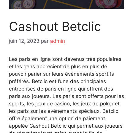
Cashout Betclic
juin 12, 2023
par
admin
Les paris en ligne sont devenus très populaires
et les gens apprécient de plus en plus de
pouvoir parier sur leurs événements sportifs
préférés. Betclic est l’une des principales
entreprises de paris en ligne qui offrent des
paris aux joueurs. Les paris sont offerts pour les
sports, les jeux de casino, les jeux de poker et
les paris sur les événements spéciaux. Betclic
offre également une option de paiement
appelée Cashout Betclic qui permet aux joueurs