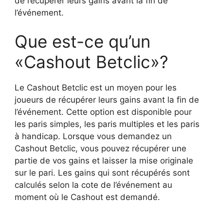
de récupérer leurs gains avant la fin de
l’événement.
Que est-ce qu’un
«Cashout Betclic»?
Le Cashout Betclic est un moyen pour les
joueurs de récupérer leurs gains avant la fin de
l’événement. Cette option est disponible pour
les paris simples, les paris multiples et les paris
à handicap. Lorsque vous demandez un
Cashout Betclic, vous pouvez récupérer une
partie de vos gains et laisser la mise originale
sur le pari. Les gains qui sont récupérés sont
calculés selon la cote de l’événement au
moment où le Cashout est demandé.