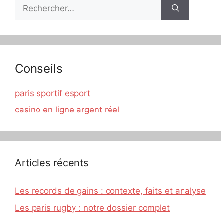
Rechercher :
Conseils
paris sportif esport
casino en ligne argent réel
Articles récents
Les records de gains : contexte, faits et analyse
Les paris rugby : notre dossier complet