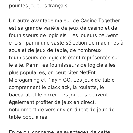
pour les joueurs français.
Un autre avantage majeur de Casino Together
est sa grande variété de jeux de casino et de
fournisseurs de logiciels. Les joueurs peuvent
choisir parmi une vaste sélection de machines à
sous et de jeux de table, de nombreux
fournisseurs de logiciels étant représentés sur
le site. Parmi les fournisseurs de logiciels les
plus populaires, on peut citer NetEnt,
Microgaming et Play’n GO. Les jeux de table
comprennent le blackjack, la roulette, le
baccarat et le poker. Les joueurs peuvent
également profiter de jeux en direct,
notamment de versions en direct de jeux de
table populaires.
En ce qui concerne les avantages de cette