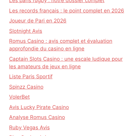
Les paris rugby : notre dossier complet
Les records français : le point complet en 2026
Joueur de Pari en 2026
Slotnight Avis
Romus Casino : avis complet et évaluation
approfondie du casino en ligne
Captain Slots Casino : une escale ludique pour
les amateurs de jeux en ligne
Liste Paris Sportif
Spinzz Casino
VolerBet
Avis Lucky Pirate Casino
Analyse Romus Casino
Ruby Vegas Avis