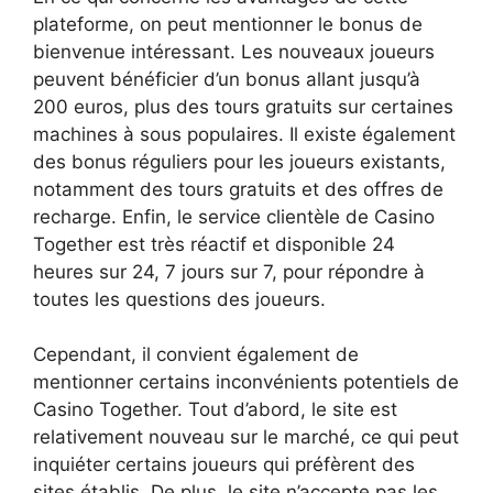
plateforme, on peut mentionner le bonus de
bienvenue intéressant. Les nouveaux joueurs
peuvent bénéficier d’un bonus allant jusqu’à
200 euros, plus des tours gratuits sur certaines
machines à sous populaires. Il existe également
des bonus réguliers pour les joueurs existants,
notamment des tours gratuits et des offres de
recharge. Enfin, le service clientèle de Casino
Together est très réactif et disponible 24
heures sur 24, 7 jours sur 7, pour répondre à
toutes les questions des joueurs.
Cependant, il convient également de
mentionner certains inconvénients potentiels de
Casino Together. Tout d’abord, le site est
relativement nouveau sur le marché, ce qui peut
inquiéter certains joueurs qui préfèrent des
sites établis. De plus, le site n’accepte pas les