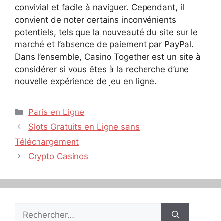
convivial et facile à naviguer. Cependant, il
convient de noter certains inconvénients
potentiels, tels que la nouveauté du site sur le
marché et l’absence de paiement par PayPal.
Dans l’ensemble, Casino Together est un site à
considérer si vous êtes à la recherche d’une
nouvelle expérience de jeu en ligne.
Catégories
Paris en Ligne
Slots Gratuits en Ligne sans
Téléchargement
Crypto Casinos
Rechercher :