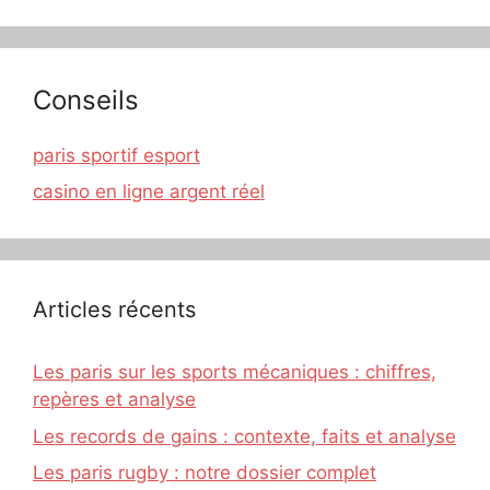
Conseils
paris sportif esport
casino en ligne argent réel
Articles récents
Les paris sur les sports mécaniques : chiffres,
repères et analyse
Les records de gains : contexte, faits et analyse
Les paris rugby : notre dossier complet