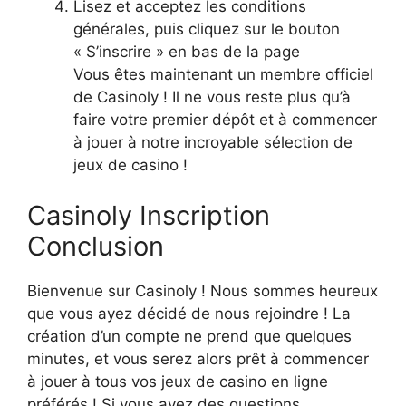
Lisez et acceptez les conditions
générales, puis cliquez sur le bouton
« S’inscrire » en bas de la page
Vous êtes maintenant un membre officiel
de Casinoly ! Il ne vous reste plus qu’à
faire votre premier dépôt et à commencer
à jouer à notre incroyable sélection de
jeux de casino !
Casinoly Inscription
Conclusion
Bienvenue sur Casinoly ! Nous sommes heureux
que vous ayez décidé de nous rejoindre ! La
création d’un compte ne prend que quelques
minutes, et vous serez alors prêt à commencer
à jouer à tous vos jeux de casino en ligne
préférés ! Si vous avez des questions