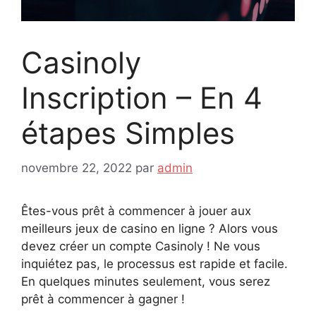
Casinoly
Inscription – En 4
étapes Simples
novembre 22, 2022
par
admin
Êtes-vous prêt à commencer à jouer aux
meilleurs jeux de casino en ligne ? Alors vous
devez créer un compte Casinoly ! Ne vous
inquiétez pas, le processus est rapide et facile.
En quelques minutes seulement, vous serez
prêt à commencer à gagner !