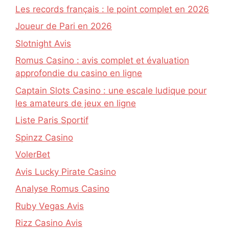
Les records français : le point complet en 2026
Joueur de Pari en 2026
Slotnight Avis
Romus Casino : avis complet et évaluation
approfondie du casino en ligne
Captain Slots Casino : une escale ludique pour
les amateurs de jeux en ligne
Liste Paris Sportif
Spinzz Casino
VolerBet
Avis Lucky Pirate Casino
Analyse Romus Casino
Ruby Vegas Avis
Rizz Casino Avis