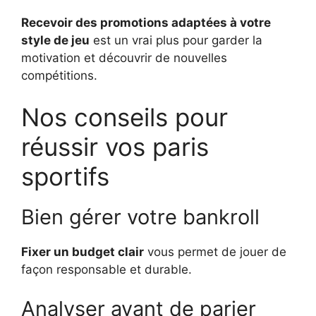
Recevoir des promotions adaptées à votre
style de jeu
est un vrai plus pour garder la
motivation et découvrir de nouvelles
compétitions.
Nos conseils pour
réussir vos paris
sportifs
Bien gérer votre bankroll
Fixer un budget clair
vous permet de jouer de
façon responsable et durable.
Analyser avant de parier