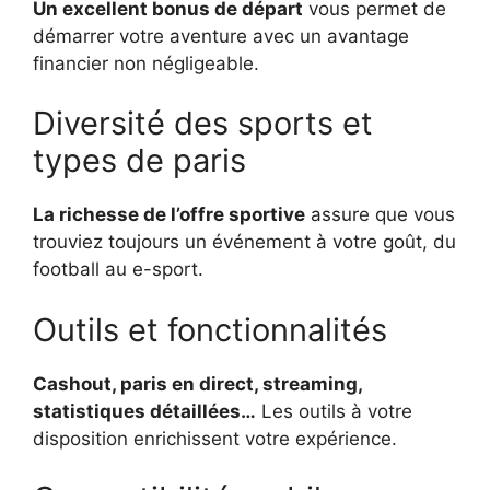
Un excellent bonus de départ
vous permet de
démarrer votre aventure avec un avantage
financier non négligeable.
Diversité des sports et
types de paris
La richesse de l’offre sportive
assure que vous
trouviez toujours un événement à votre goût, du
football au e-sport.
Outils et fonctionnalités
Cashout, paris en direct, streaming,
statistiques détaillées…
Les outils à votre
disposition enrichissent votre expérience.