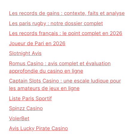
Les records de gains : contexte, faits et analyse
Les paris rugby : notre dossier complet
Les records français : le point complet en 2026
Joueur de Pari en 2026
Slotnight Avis
Romus Casino : avis complet et évaluation
approfondie du casino en ligne
Captain Slots Casino : une escale ludique pour
les amateurs de jeux en ligne
Liste Paris Sportif
Spinzz Casino
VolerBet
Avis Lucky Pirate Casino