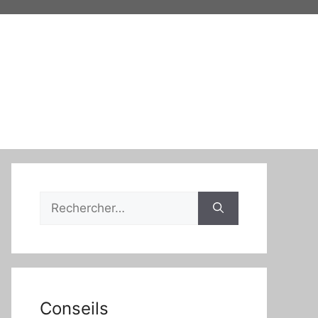
Rechercher :
Conseils