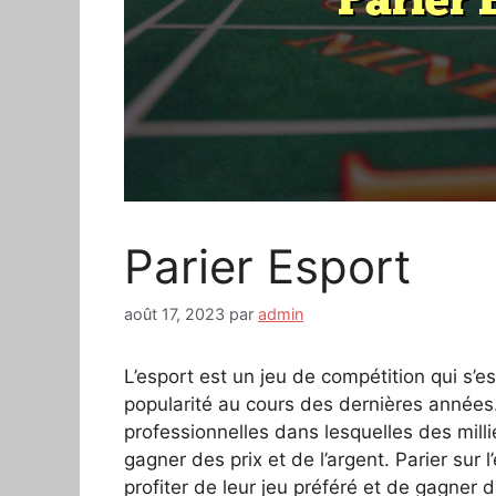
Parier Esport
août 17, 2023
par
admin
L’esport est un jeu de compétition qui s’
popularité au cours des dernières années. 
professionnelles dans lesquelles des milli
gagner des prix et de l’argent. Parier sur
profiter de leur jeu préféré et de gagner 