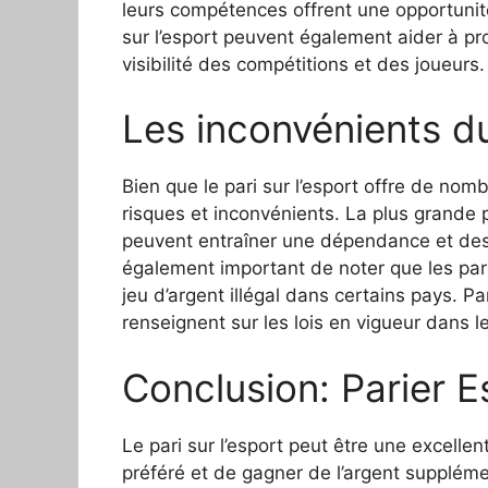
leurs compétences offrent une opportunit
sur l’esport peuvent également aider à pro
visibilité des compétitions et des joueurs.
Les inconvénients du 
Bien que le pari sur l’esport offre de no
risques et inconvénients. La plus grande p
peuvent entraîner une dépendance et des p
également important de noter que les par
jeu d’argent illégal dans certains pays. P
renseignent sur les lois en vigueur dans l
Conclusion: Parier E
Le pari sur l’esport peut être une excellen
préféré et de gagner de l’argent suppléme