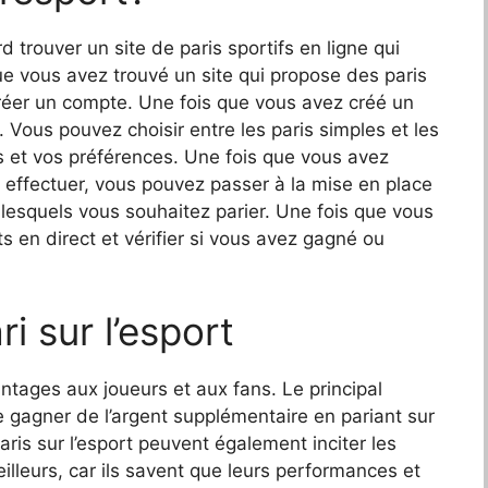
d trouver un site de paris sportifs en ligne qui
ue vous avez trouvé un site qui propose des paris
 créer un compte. Une fois que vous avez créé un
Vous pouvez choisir entre les paris simples et les
 et vos préférences. Une fois que vous avez
z effectuer, vous pouvez passer à la mise en place
lesquels vous souhaitez parier. Une fois que vous
s en direct et vérifier si vous avez gagné ou
i sur l’esport
ntages aux joueurs et aux fans. Le principal
 gagner de l’argent supplémentaire en pariant sur
aris sur l’esport peuvent également inciter les
illeurs, car ils savent que leurs performances et