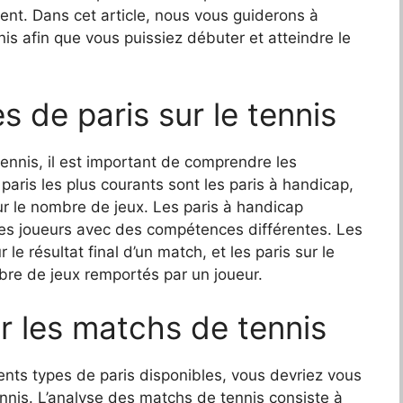
ent. Dans cet article, nous vous guiderons à
nis afin que vous puissiez débuter et atteindre le
 de paris sur le tennis
ennis, il est important de comprendre les
 paris les plus courants sont les paris à handicap,
 sur le nombre de jeux. Les paris à handicap
 des joueurs avec des compétences différentes. Les
 le résultat final d’un match, et les paris sur le
bre de jeux remportés par un joueur.
r les matchs de tennis
ents types de paris disponibles, vous devriez vous
nnis. L’analyse des matchs de tennis consiste à