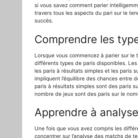
si vous savez comment parier intelligemm
travers tous les aspects du pari sur le ten
succès.
Comprendre les types
Lorsque vous commencez à parier sur le t
différents types de paris disponibles. Les
les paris à résultats simples et les paris
impliquent l’équilibre des chances entre
paris à résultats simples sont des paris sur
nombre de jeux sont des paris sur le nom
Apprendre à analyse
Une fois que vous avez compris les différ
concentrer sur l’analyse des matchs de te