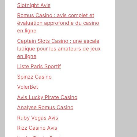
Slotnight Avis
Romus Casino : avis complet et
évaluation approfondie du casino
en ligne
Captain Slots Casino : une escale
ludique pour les amateurs de jeux
en ligne
Liste Paris Sportif
Spinzz Casino
VolerBet
Avis Lucky Pirate Casino
Analyse Romus Casino
Ruby Vegas Avis
Rizz Casino Avis