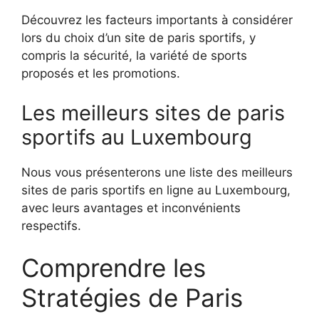
Découvrez les facteurs importants à considérer
lors du choix d’un site de paris sportifs, y
compris la sécurité, la variété de sports
proposés et les promotions.
Les meilleurs sites de paris
sportifs au Luxembourg
Nous vous présenterons une liste des meilleurs
sites de paris sportifs en ligne au Luxembourg,
avec leurs avantages et inconvénients
respectifs.
Comprendre les
Stratégies de Paris