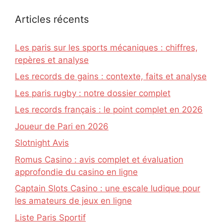
Articles récents
Les paris sur les sports mécaniques : chiffres,
repères et analyse
Les records de gains : contexte, faits et analyse
Les paris rugby : notre dossier complet
Les records français : le point complet en 2026
Joueur de Pari en 2026
Slotnight Avis
Romus Casino : avis complet et évaluation
approfondie du casino en ligne
Captain Slots Casino : une escale ludique pour
les amateurs de jeux en ligne
Liste Paris Sportif