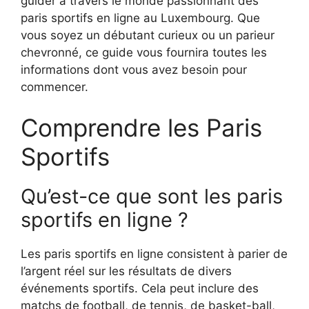
guider à travers le monde passionnant des
paris sportifs en ligne au Luxembourg. Que
vous soyez un débutant curieux ou un parieur
chevronné, ce guide vous fournira toutes les
informations dont vous avez besoin pour
commencer.
Comprendre les Paris
Sportifs
Qu’est-ce que sont les paris
sportifs en ligne ?
Les paris sportifs en ligne consistent à parier de
l’argent réel sur les résultats de divers
événements sportifs. Cela peut inclure des
matchs de football, de tennis, de basket-ball,