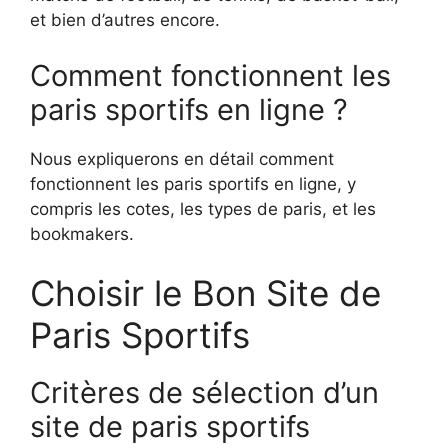
et bien d’autres encore.
Comment fonctionnent les
paris sportifs en ligne ?
Nous expliquerons en détail comment
fonctionnent les paris sportifs en ligne, y
compris les cotes, les types de paris, et les
bookmakers.
Choisir le Bon Site de
Paris Sportifs
Critères de sélection d’un
site de paris sportifs