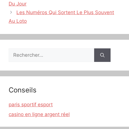
Du Jour
Les Numéros Qui Sortent Le Plus Souvent
Au Loto
Rechercher :
Conseils
paris sportif esport
casino en ligne argent réel