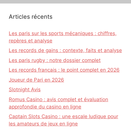
Articles récents
Les paris sur les sports mécaniques : chiffres,
repères et analyse
Les records de gains : contexte, faits et analyse
Les paris rugby : notre dossier complet
Les records français : le point complet en 2026
Joueur de Pari en 2026
Slotnight Avis
Romus Casino : avis complet et évaluation
approfondie du casino en ligne
Captain Slots Casino : une escale ludique pour
les amateurs de jeux en ligne