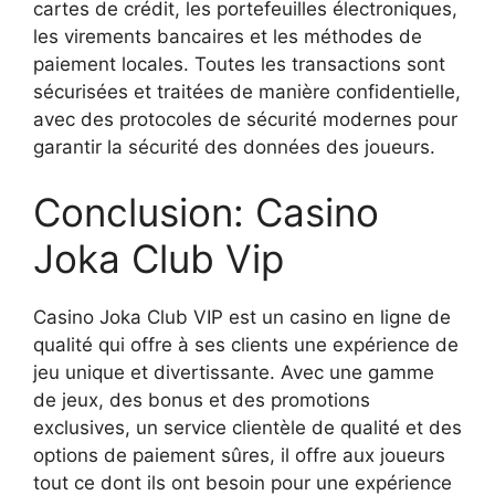
cartes de crédit, les portefeuilles électroniques,
les virements bancaires et les méthodes de
paiement locales. Toutes les transactions sont
sécurisées et traitées de manière confidentielle,
avec des protocoles de sécurité modernes pour
garantir la sécurité des données des joueurs.
Conclusion: Casino
Joka Club Vip
Casino Joka Club VIP est un casino en ligne de
qualité qui offre à ses clients une expérience de
jeu unique et divertissante. Avec une gamme
de jeux, des bonus et des promotions
exclusives, un service clientèle de qualité et des
options de paiement sûres, il offre aux joueurs
tout ce dont ils ont besoin pour une expérience