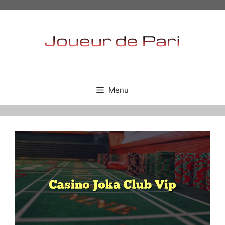
Aller
au
contenu
Menu