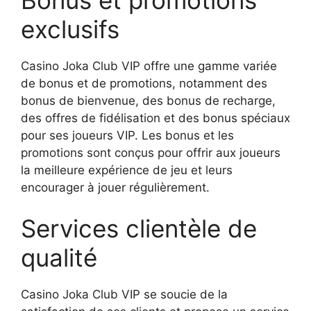
exclusifs
Casino Joka Club VIP offre une gamme variée
de bonus et de promotions, notamment des
bonus de bienvenue, des bonus de recharge,
des offres de fidélisation et des bonus spéciaux
pour ses joueurs VIP. Les bonus et les
promotions sont conçus pour offrir aux joueurs
la meilleure expérience de jeu et leurs
encourager à jouer régulièrement.
Services clientèle de
qualité
Casino Joka Club VIP se soucie de la