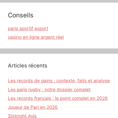
Conseils
paris sportif esport
casino en ligne argent réel
Articles récents
Les records de gains : contexte, faits et analyse
Les paris rugby : notre dossier complet
Les records français : le point complet en 2026
Joueur de Pari en 2026
Slotnight Avis