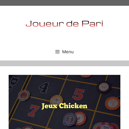
Aller
au
contenu
Menu