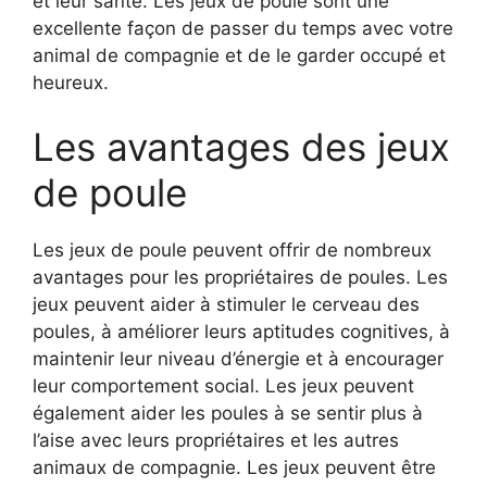
et leur santé. Les jeux de poule sont une
excellente façon de passer du temps avec votre
animal de compagnie et de le garder occupé et
heureux.
Les avantages des jeux
de poule
Les jeux de poule peuvent offrir de nombreux
avantages pour les propriétaires de poules. Les
jeux peuvent aider à stimuler le cerveau des
poules, à améliorer leurs aptitudes cognitives, à
maintenir leur niveau d’énergie et à encourager
leur comportement social. Les jeux peuvent
également aider les poules à se sentir plus à
l’aise avec leurs propriétaires et les autres
animaux de compagnie. Les jeux peuvent être